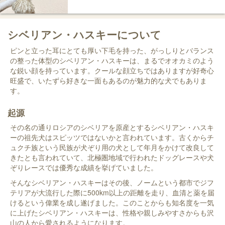
シベリアン・ハスキーについて
ピンと立った耳にとても厚い下毛を持った、がっしりとバランス
の整った体型のシベリアン・ハスキーは、まるでオオカミのよう
な鋭い顔を持っています。クールな顔立ちではありますが好奇心
旺盛で、いたずら好きな一面もあるのが魅力的な犬でもありま
す。
起源
その名の通りロシアのシベリアを原産とするシベリアン・ハスキ
ーの祖先犬はスピッツではないかと言われています。古くからチ
ュクチ族という民族が犬ぞり用の犬として年月をかけて改良して
きたとも言われていて、北極圏地域で行われたドッグレースや犬
ぞりレースでは優秀な成績を挙げていました。
そんなシベリアン・ハスキーはその後、ノームという都市でジフ
テリアが大流行した際に500km以上の距離を走り、血清と薬を届
けるという偉業を成し遂げました。このことからも知名度を一気
に上げたシベリアン・ハスキーは、性格や親しみやすさからも沢
山の人から愛されるようになります。