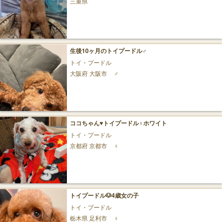
三重県
生後10ヶ月のトイプードル♂
トイ・プードル
大阪府 大阪市
♂
ココちゃん♥トイプードル♀ホワイト
トイ・プードル
京都府 京都市
♀
トイプードル🐶4歳女の子
トイ・プードル
栃木県 足利市
♀