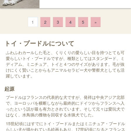
1
2
3
4
5
»
トイ・プードルについて
ふわふわカールした毛と、くりくりの愛らしい目を持つとても可
愛らしいトイ・プードルですが、種類としてはスタンダード、ミ
ディアム、ミニチュア、トイと４つのサイズがあります。毛が抜
けにくく賢いことからもアニマルセラピー犬や警察犬としても活
躍しています。
起源
プードルはフランスの代表的な犬ですが、発祥は中央アジア北部
で、ヨーロッパを横断しながら最終的にドイツからフランスへ入
ったという説が最も有力とされています。そして元々は愛玩犬で
はなく、水鳥猟の獲物を回収する水猟犬でした。
15世紀頃にはすでにトイ・プードルまたはミニチュア・プードル
らしい犬が描かれている絵画もあり、17世紀頃になるとフランス