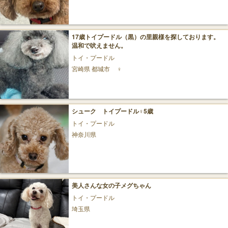
17歳トイプードル（黒）の里親様を探しております。
温和で吠えません。
トイ・プードル
宮崎県 都城市
♀
シューク トイプードル♀5歳
トイ・プードル
神奈川県
美人さんな女の子メグちゃん
トイ・プードル
埼玉県