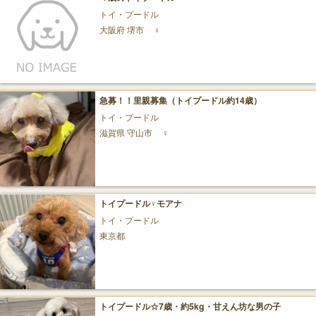
トイ・プードル
大阪府 堺市
♀
急募！！里親募集（トイプードル約14歳）
トイ・プードル
滋賀県 守山市
♀
トイプードル♀モアナ
トイ・プードル
東京都
トイプードル☆7歳・約5kg・甘えん坊な男の子