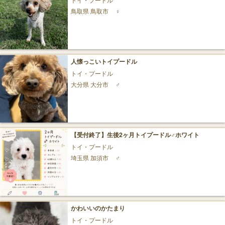
鳥取県 鳥取市
♀
人懐っこいトイプードル
トイ・プードル
大分県 大分市
♂
【受付終了】生後2ヶ月トイプードル♂ホワイト
トイ・プードル
埼玉県 加須市
♂
かわいいのかたまり
トイ・プードル