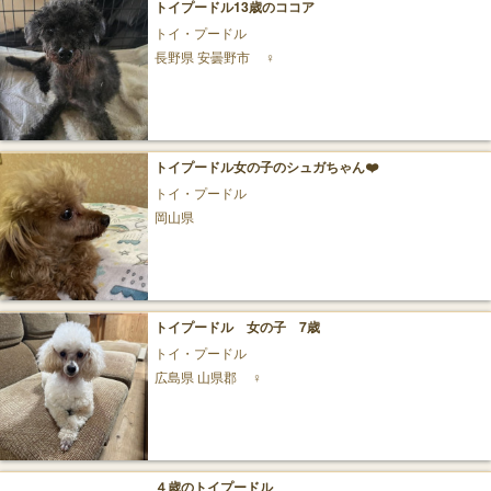
トイプードル13歳のココア
トイ・プードル
長野県 安曇野市
♀
トイプードル女の子のシュガちゃん❤️
トイ・プードル
岡山県
トイプードル 女の子 7歳
トイ・プードル
広島県 山県郡
♀
４歳のトイプードル