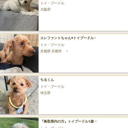
トイ・プードル
大阪府
エレファントちゃん♥トイプードル♀
トイ・プードル
京都府 京都市
♀
ちるくん
トイ・プードル
埼玉県
『鳥取県内の方』トイプードル1歳︎︎ ♀
トイ・プードル