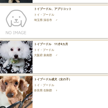
トイプードル、アプリコット
トイ・プードル
埼玉県 深谷市
♂
トイプードル 11才4カ月
トイ・プードル
大阪府 泉南郡
♂
トイプードル成犬（女の子）
トイ・プードル
奈良県 生駒郡
♀