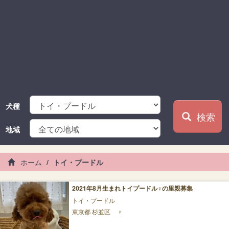
犬種
検索
地域
ホーム
トイ・プードル
2021年8月生まれトイプードル♀の里親募集
トイ・プードル
東京都 杉並区
♀