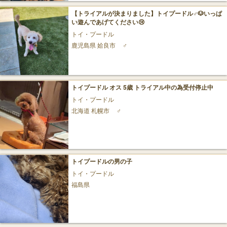
【トライアルが決まりました】トイプードル♂🐶いっぱ
い遊んであげてください😢
トイ・プードル
鹿児島県 姶良市
♂
トイプードル オス 5歳 トライアル中の為受付停止中
トイ・プードル
北海道 札幌市
♂
トイプードルの男の子
トイ・プードル
福島県