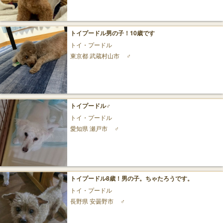
トイプードル男の子！10歳です
トイ・プードル
東京都 武蔵村山市
♂
トイプードル♂️
トイ・プードル
愛知県 瀬戸市
♂
トイプードル8歳！男の子。ちゃたろうです。
トイ・プードル
長野県 安曇野市
♂