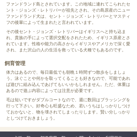
ファンドランド島とされています。この地域に連れてこられたセ
ント・ジョンズ・レトリバーが祖先とされ、その島原産のニュー
ファンドランド犬は、セント・ジョンズ・レトリバーとマスティ
フの後輩によって生まれたと言われています。
その後セント・ジョンズ・レトリバーはイギリスへと持ち込ま
れ、貴族の手によって選択交配をされたため、イギリス原産とさ
れています。性格や能力の高さからイギリスやアメリカで深く愛
され、また沢山の人の生活を救っている犬種でもあるのです。
飼育管理
体力はあるので、毎日最低でも朝晩１時間ずつ散歩をしましょ
う。泳ぐことや何かを取ってくることも好きなので、可能であれ
ば遊びに組み込んであげてもいいかもしれません。ただ、体重は
あるので遊ぶ内容によっては注意が必要です。
毛は短いですがダブルコートなので、週に数回はブラッシングを
行って下さい。好奇心も旺盛なため、若いうちはしっかりしつけ
ておかないと、物を壊されてしまったりします。賢い分しっかり
としつけておきましょう。