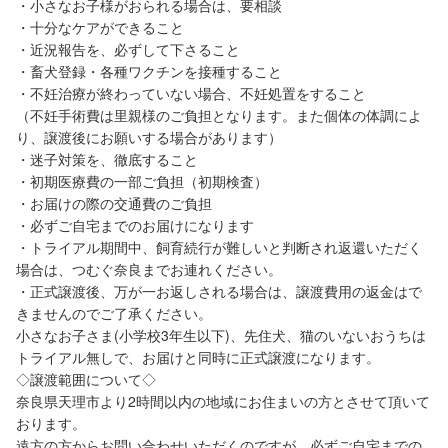
・小さなお子様がおられる場合は、要相談
・十分なケアができること
・近況報告を、必ずして下さること
・畜犬登録・各種ワクチンを接種すること
・不妊治療が終わっていない場合、不妊処置をすること
（不妊手術費は里親様のご負担となります。また個体の体調によ
り、譲渡後にお願いする場合があります）
・迷子対策を、徹底すること
・初期医療費の一部ご負担（初期検査）
・お届けの際の交通費のご負担
・必ずご自宅までのお届けになります
・トライアル期間中、飼育続行が難しいと判断され返還いただく
場合は、つむぐ奈良までお連れください。
・正式譲渡後、万が一お返しされる場合は、譲渡費用の返金はで
きませんのでご了承ください。
小さなお子さま(小学校3年生以下)、先住犬、猫のいないおうちは
トライアル無しで、お届けと同時に正式譲渡になります。
◇譲渡範囲について◇
奈良県天理市より2時間以内の地域にお住まいの方とさせて頂いて
おります。
遠方の方からお問い合わせいただくのですが、必ずご自宅までの