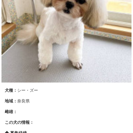
犬種：
シー・ズー
地域：
奈良県
雌雄：
この犬の情報：
◆ 募集経緯