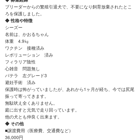
ブリーダーからの繁殖引退犬で、不要になり飼育放棄されたとこ
ろを保護しました。
◆ 性格や特徴
シーズー
名前は、かおるちゃん
体重 4.9㎏
ワクチン 接種済み
レボリューション 済み
フィラリア陰性
心雑音 問題無し
パテラ 左グレード3
避妊手術 済み
保護時は怖がっていましたが、あれから1ヶ月が経ち、今では尻尾
振って寄ってきます。
無駄吠え全くありません。
庭に出すと元気で走り回っています。
他の犬とも仲良く出来ます。
◆ その他
■譲渡費用（医療費、交通費など）
36,000円