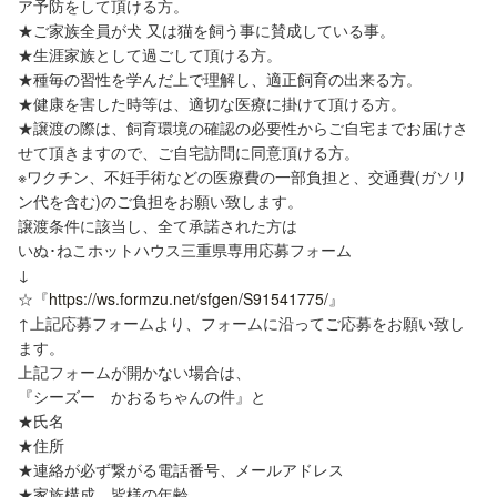
ア予防をして頂ける方。
★ご家族全員が犬 又は猫を飼う事に賛成している事。
★生涯家族として過ごして頂ける方。
★種毎の習性を学んだ上で理解し、適正飼育の出来る方。
★健康を害した時等は、適切な医療に掛けて頂ける方。
★譲渡の際は、飼育環境の確認の必要性からご自宅までお届けさ
せて頂きますので、ご自宅訪問に同意頂ける方。
※ワクチン、不妊手術などの医療費の一部負担と、交通費(ガソリ
ン代を含む)のご負担をお願い致します。
譲渡条件に該当し、全て承諾された方は
いぬ･ねこホットハウス三重県専用応募フォーム
↓
☆『
https://ws.formzu.net/sfgen/S91541775/
』
↑上記応募フォームより、フォームに沿ってご応募をお願い致し
ます。
上記フォームが開かない場合は、
『シーズー かおるちゃんの件』と
★氏名
★住所
★連絡が必ず繋がる電話番号、メールアドレス
★家族構成、皆様の年齢