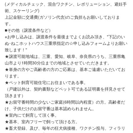
(メディカルチェック、混合ワクチン、レボリューション、避妊手
術、スケーリング)
上記金額に交通費(ガソリン代含)のご負担もお願いしておりま
す。
■その他（譲渡条件など）
※お申し込みは、譲渡条件を最後までよくお読み頂き、"下記のい
ぬ･ねこホットハウス三重県指定の☆申し込みフォームよりお願い
致します！"
★譲渡可能地域は、三重、愛知、岐阜、奈良県のうち、三重県亀
山市より1時間30分位までの地域とさせていただきます。
★単身の方やご高齢者の方のご応募は、基本ご遠慮いただいてお
ります。
★ペット飼育可能住宅にお住まいである事。
（戸建以外は、契約書類などペット可である証明書を拝見させて
頂きます）
★お留守番時間の少ないご家庭(6時間以内程度）の方。高齢者だ
け、子供だけのお留守番は基本認められません。
★室内にて飼育して頂く事。
★基本、室内フリーで飼って頂ける方。
★畜犬登録、及び、毎年の狂犬病接種、ワクチン投与、フィラリ