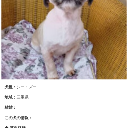
犬種：
シー・ズー
地域：
三重県
雌雄：
この犬の情報：
◆ 募集経緯