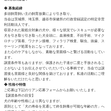
◆ 募集経緯
多頭飼育飼い主の飼育放棄により引き取り。
当会は茨城県、埼玉県、越谷市保健所の行政登録認定の特定非営
利活動法人です。
収容された殺処分対象の犬や、様々な状況でレスキューが必要な
犬を引き取り引き取った犬全頭に、血液検査、不妊手術、マイク
ロチップ装着、ワクチン接種、フィラリア検査、駆虫、抜歯、ス
ケーリング処置をおこなっております。
また心のケアをしながら、素敵な里親様へと繋げる活動をしてい
ます。
譲渡条件等もありますが、保護された子達が二度と手放されるこ
とがないようお伝えさせていただいている事柄です。当会では譲
渡後も里親様と良好な関係を築けております。私達の活動にご理
解をいただけたらと思います。
◆ 性格や特徴
ご応募は下記のリアン応募フォームからお願いいたします。
【譲渡条件の目安】
犬の年齢や性格により異なりますが、
原則として「犬の寿命を見通して終生飼養が可能な年齢の方」へ