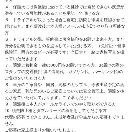
る方
４．保護犬には保護後に受けている健診では発見できない疾患が
潜在している可能性があることを承諾して頂ける方
５．トライアルが決まった場合ご自宅に訪問し環境を確認させて
頂ける方。また譲渡後ご本人様とメールかLINEでやり取り可能な
方
６．トライアルの際、誓約書に署名捺印をお願い出来る方。また
身分を証明できるものを提示していただける方。 （免許証・健康
保険証 両方のコピーが必要です）当日犬と一緒に家族写真を撮
っていただきます
７．譲渡ご負担金一律65000円をお願いできる方。お届けの際の
スタッフの交通費(往復の高速代、ガソリン代、パーキング代)の
ご負担をいただける方
８．単身のご家庭や、同居、同棲のカップル、今後出産予定のあ
るご家庭、乳幼児のいるご家庭については安全管理上、譲渡を控
えさせていただいております。ご了承ください
９．譲渡後に本人がメールかラインでのやり取りができる方
10. 脱走防止柵とダブルリードの着用をしてくださる方
代理の応募はできません。未成年者及び学生からの応募もできま
せん。
ご応募は家主様よりお願いいたします。