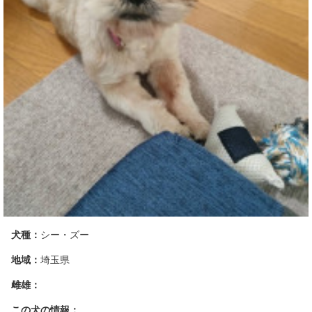
犬種：
シー・ズー
地域：
埼玉県
雌雄：
この犬の情報：