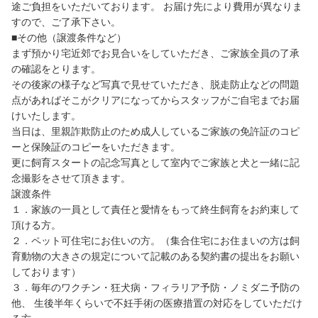
途ご負担をいただいております。 お届け先により費用が異なりま
すので、ご了承下さい。
■その他（譲渡条件など）
まず預かり宅近郊でお見合いをしていただき、ご家族全員の了承
の確認をとります。
その後家の様子など写真で見せていただき、脱走防止などの問題
点があればそこがクリアになってからスタッフがご自宅までお届
けいたします。
当日は、里親詐欺防止のため成人しているご家族の免許証のコピ
ーと保険証のコピーをいただきます。
更に飼育スタートの記念写真として室内でご家族と犬と一緒に記
念撮影をさせて頂きます。
譲渡条件
１．家族の一員として責任と愛情をもって終生飼育をお約束して
頂ける方。
２．ペット可住宅にお住いの方。（集合住宅にお住まいの方は飼
育動物の大きさの規定について記載のある契約書の提出をお願い
しております）
３．毎年のワクチン・狂犬病・フィラリア予防・ノミダニ予防の
他、 生後半年くらいで不妊手術の医療措置の対応をしていただけ