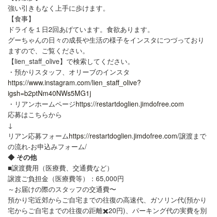
強い引きもなく上手に歩けます。
【食事】
ドライを１日2回あげています。食欲あります。
グーちゃんの日々の成長や生活の様子をインスタにつづっており
ますので、ご覧ください。
【lien_staff_olive】で検索してください。
・預かりスタッフ、オリーブのインスタ
https://www.instagram.com/lien_staff_olive?
igsh=b2ptNm40NWs5MG1j
・リアンホームページ
https://restartdoglien.jimdofree.com
応募はこちらから
↓
リアン応募フォーム
https://restartdoglien.jimdofree.com/
譲渡まで
の流れ-お申込みフォーム/
◆ その他
■譲渡費用（医療費、交通費など）
譲渡ご負担金（医療費等）：65,000円
～お届けの際のスタッフの交通費〜
預かり宅近郊からご自宅までの往復の高速代、ガソリン代(預かり
宅からご自宅までの往復の距離✖️20円)、パーキング代の実費を別