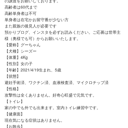
の譲渡をお願いしております。
高齢者は60代まで
高齢単身者は不可
単身者は在宅かお留守番が少ない方
また親族の後見人が必要です
預かりブログ、インスタを必ずお読みください。ご応募は世帯主
様（奥様でも可）からお願いいたします。
【愛称】グーちゃん
【犬種】シーズー
【体重】4Kg
【性別】女の子
【年齢】2021/4/19生まれ、5歳
【状態】
避妊手術済、ワクチン済、血液検査済、マイクロチップ済
【性格】
攻撃性は全くありません。好奇心旺盛で元気です。
【トイレ】
家の中でも外でも出来ます。室内トイレ練習中です。
【健康面】
現在気になる症状はありません。
【お散歩】