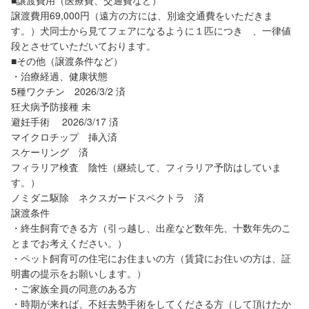
■譲渡費用（医療費、交通費など）
譲渡費用69,000円（遠方の方には、別途交通費をいただきま
す。）犬同士から見てフェアになるように１匹につき 、一律値
段とさせていただいております。
■その他（譲渡条件など）
・治療経過、健康状態
5種ワクチン 2026/3/2 済
狂犬病予防接種 未
避妊手術 2026/3/17 済
マイクロチップ 挿入済
スケーリング 済
フィラリア検査 陰性（継続して、フィラリア予防はしていま
す。）
ノミダニ駆除 ネクスガードスペクトラ 済
譲渡条件
・終生飼育できる方（引っ越し、出産など数年先、十数年先のこ
とまでお考えください。）
・ペット飼育可の住宅にお住まいの方（賃貸にお住いの方は、証
明書の提示をお願いします。）
・ご家族全員の同意のある方
・時期が来れば、不妊去勢手術をしてくださる方（して頂けたか