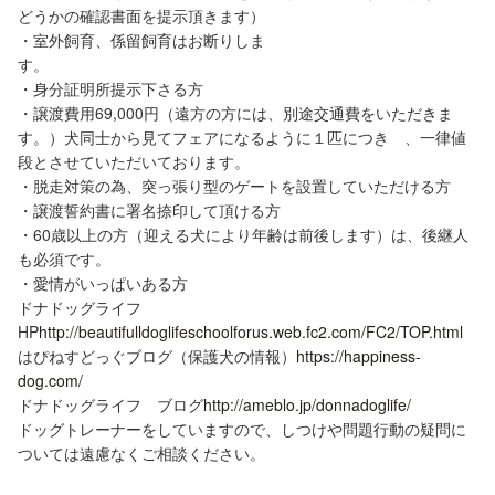
どうかの確認書面を提示頂きます）
・室外飼育、係留飼育はお断りしま
す。
・身分証明所提示下さる方
・譲渡費用69,000円（遠方の方には、別途交通費をいただきま
す。）犬同士から見てフェアになるように１匹につき 、一律値
段とさせていただいております。
・脱走対策の為、突っ張り型のゲートを設置していただける方
・譲渡誓約書に署名捺印して頂ける方
・60歳以上の方（迎える犬により年齢は前後します）は、後継人
も必須です。
・愛情がいっぱいある方
ドナドッグライフ
HP
http://beautifulldoglifeschoolforus.web.fc2.com/FC2/TOP.html
はぴねすどっぐブログ（保護犬の情報）
https://happiness-
dog.com/
ドナドッグライフ ブログ
http://ameblo.jp/donnadoglife/
ドッグトレーナーをしていますので、しつけや問題行動の疑問に
ついては遠慮なくご相談ください。