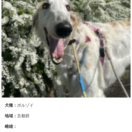
犬種：
ボルゾイ
地域：
京都府
雌雄：