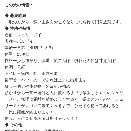
この犬の情報：
◆ 募集経緯
一般の方から、飼い主さんお亡くなりになられて飼育放棄です。
◆ 性格や特徴
名前ーシェリーメイ
犬種ーボルゾイ
年齢ー５歳（BD2021.3.6）
体重ー29キロ
性格ー少し怖がり、慎重、慌てんぼ、慣れた人には甘えんぼ
体調ー良好
トイレー室内、外、両方可能
留守番ーハウスの中であれば上手に出来ます
散歩ー他犬や小動物への反応が強め
預かりから一言ー場所と人に慣れるまでは緊張しまくりのシェリ
ーメイ。無理に距離を縮めようとすると、逆に遠のくので、シェ
リーメイが近づいて来てくれるまで、ひたすら待ってあげると、
一気に距離が縮まります！
慣れた人に見せる表情は堪りません！！
◆ その他