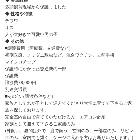
多頭飼育現場から保護しました
◆ 性格や特徴
チワワ
オス
人が大好きで可愛い男の子
◆ その他
■譲渡費用（医療費、交通費など）
初期医療、ノミダニ駆虫など、混合ワクチン、去勢手術
マイクロチップ
保護時にかかった交通費の一部
保護費
譲渡費78,000円
別途交通費
■その他（譲渡条件など）
家族としてわが子として迎えてくださり大切に育てて下さるご家
族を探しております。
完全室内自由で育てていただける方、エアコン必須
家族として迎えて下さるご家族のみ
(外飼い、昼間は外で、庭で飼う、玄関のみ、一部屋のみ、リビン
グのみ、室内でも繋ぐ、ケージに入れる方はお断りいたします。)