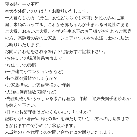
寝る時ケージ不可
番犬や外飼いの方は固くお断りいたします。
一人暮らしの方（男性、女性どちらでも不可）男性のみのご家
庭、未婚のカップル、これから赤ちゃんが生まれる可能性のある
ご夫婦、お若いご夫婦、小学6年生以下のお子様がおられるご家庭
の方、高齢者のみのご家族、シェアハウスやお友達同士の同居は
お断りいたします。
お問い合わせをされる際は下記を必ずご記載下さい。
•お住まいの場所何県何市まで
•お住まいの形態
(一戸建てかマンションかなど)
•持ち家or賃貸でしょうか？
•ご家族構成、ご家族皆様のご年齢
•犬猫の飼育経験(種類など)
•先住動物がいらっしゃる場合は種類、年齢、避妊去勢手術済みか
を教えて下さい。
•日々のお留守番はどのくらいになりますか？
記載がない場合や上記の条件を満たしていない方へのお返事はで
きかねますので予めご了承願います。
未成年の方や代理でのお問い合わせはお断りいたします。