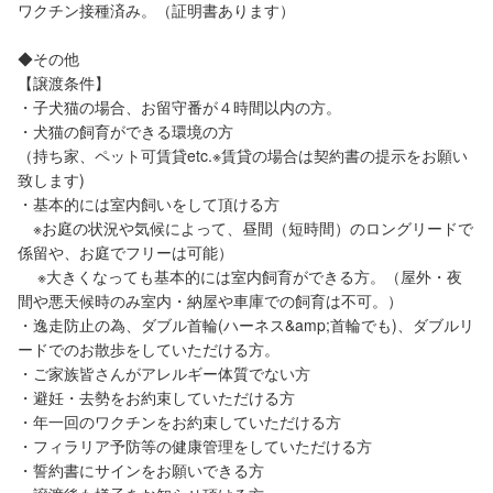
ワクチン接種済み。（証明書あります）
◆その他
【譲渡条件】
・子犬猫の場合、お留守番が４時間以内の方。
・犬猫の飼育ができる環境の方
（持ち家、ペット可賃貸etc.※賃貸の場合は契約書の提示をお願い
致します)
・基本的には室内飼いをして頂ける方
※お庭の状況や気候によって、昼間（短時間）のロングリードで
係留や、お庭でフリーは可能）
※大きくなっても基本的には室内飼育ができる方。（屋外・夜
間や悪天候時のみ室内・納屋や車庫での飼育は不可。）
・逸走防止の為、ダブル首輪(ハーネス&amp;首輪でも)、ダブルリ
ードでのお散歩をしていただける方。
・ご家族皆さんがアレルギー体質でない方
・避妊・去勢をお約束していただける方
・年一回のワクチンをお約束していただける方
・フィラリア予防等の健康管理をしていただける方
・誓約書にサインをお願いできる方