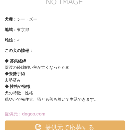
犬種：
シー・ズー
地域：
東京都
雌雄：
♂
この犬の情報：
◆ 募集経緯
譲渡の経緯飼い主が亡くなったため
◆去勢手術
去勢済み
◆ 性格や特徴
犬の特徴・性格
穏やかで先住犬、猫とも落ち着いて生活できます。
提供元：dogoo.com
提供元で応募する