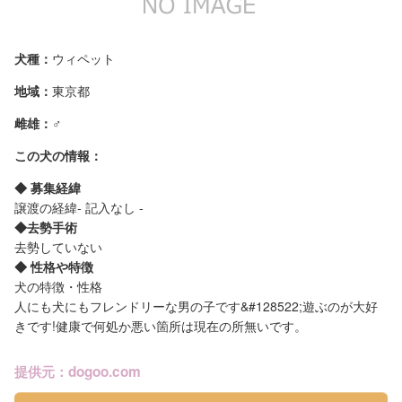
犬種：
ウィペット
地域：
東京都
雌雄：
♂
この犬の情報：
◆ 募集経緯
譲渡の経緯- 記入なし -
◆去勢手術
去勢していない
◆ 性格や特徴
犬の特徴・性格
人にも犬にもフレンドリーな男の子です&#128522;遊ぶのが大好
きです!健康で何処か悪い箇所は現在の所無いです。
提供元：dogoo.com