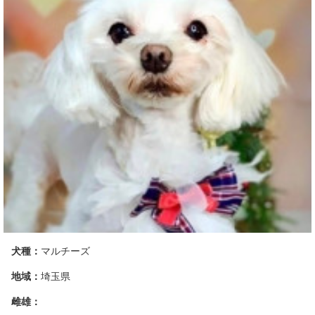
犬種：
マルチーズ
地域：
埼玉県
雌雄：