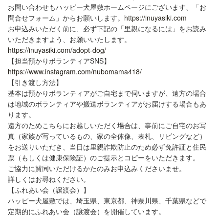
お問い合わせもハッピー犬屋敷ホームページにございます、「お
問合せフォーム」からお願いします。
https://inuyasiki.com
お申込みいただく前に、必ず下記の「里親になるには」をお読み
いただきますよう、お願いいたします。
https://inuyasiki.com/adopt-dog/
【担当預かりボランティアSNS】
https://www.instagram.com/nubomama418/
【引き渡し方法】
基本は預かりボランティアがご自宅まで伺いますが、遠方の場合
は地域のボランティアや搬送ボランティアがお届けする場合もあ
ります。
遠方のためこちらにお越しいただく場合は、事前にご自宅のお写
真（家族が写っているもの、家の全体像、表札、リビングなど）
をお送りいただき、当日は里親詐欺防止のため必ず免許証と住民
票（もしくは健康保険証）のご提示とコピーをいただきます。
ご協力に賛同いただけるかたのみお申込みくださいませ。
詳しくはお尋ねください。
【ふれあい会（譲渡会）】
ハッピー犬屋敷では、埼玉県、東京都、神奈川県、千葉県などで
定期的にふれあい会（譲渡会）を開催しています。