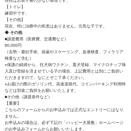
現在はお留守番の少ない環境です。
【トイレ】
練習中です。
【その他】
現在、特に治療中の疾患はありません。元気な子です。
◆ その他
■譲渡費用（医療費、交通費など）
80,000円
（去勢・避妊手術、抜歯やスケーリング、血液検査、フィラリア
検査など含む）
※保護の経緯から、狂犬病ワクチン、畜犬登録、マイクロチップ挿
入及び登録を済ませている子の場合、上記費用とは別にご負担い
ただきますので、なにとぞご了承ください。
※お届けの際のガソリン代、高速道路代、コインパーキング利用時
などは別途ご負担をお願いいたします。
■その他（譲渡条件など）
【重要】
こちらのフォームからのお申込みでは正式なエントリーにはなり
ません。
お申込みの場合は、必ず下記の「ハッピー犬屋敷」ホームページ
のお申込みフォームからお願いいたします。