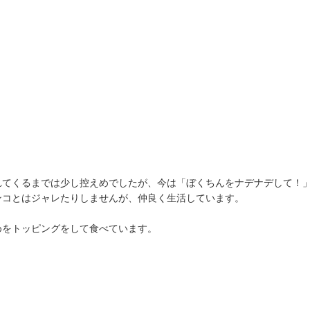
。
れてくるまでは少し控えめでしたが、今は「ぼくちんをナデナデして！
ンコとはジャレたりしませんが、仲良く生活しています。
めをトッピングをして食べています。