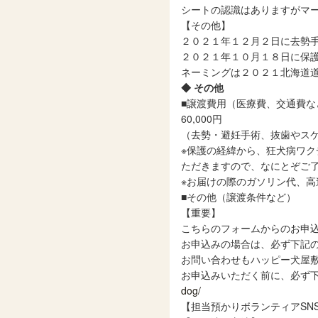
シートの認識はありますがマ
【その他】
２０２１年１２月２日に去勢
２０２１年１０月１８日に保
ネーミングは２０２１北海道
◆ その他
■譲渡費用（医療費、交通費な
60,000円
（去勢・避妊手術、抜歯やス
※保護の経緯から、狂犬病ワ
ただきますので、なにとぞご
※お届けの際のガソリン代、
■その他（譲渡条件など）
【重要】
こちらのフォームからのお申
お申込みの場合は、必ず下記
お問い合わせもハッピー犬屋
お申込みいただく前に、必ず
dog/
【担当預かりボランティアSN