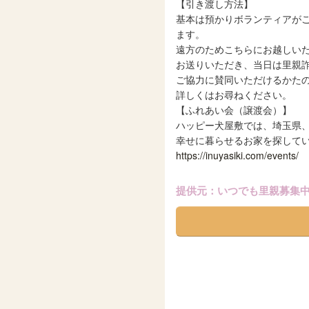
【引き渡し方法】
基本は預かりボランティアが
ます。
遠方のためこちらにお越しい
お送りいただき、当日は里親
ご協力に賛同いただけるかた
詳しくはお尋ねください。
【ふれあい会（譲渡会）】
ハッピー犬屋敷では、埼玉県
幸せに暮らせるお家を探して
https://inuyasiki.com/events/
提供元：いつでも里親募集