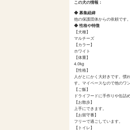
この犬の情報：
◆ 募集経緯
他の保護団体からの依頼です
◆ 性格や特徴
【犬種】
マルチーズ
【カラー】
ホワイト
【体重】
4.0kg
【性格】
人がとにかく大好きです。慣
す。マイペースなので他のワ
【ご飯】
ドライフードに手作りや缶詰
【お散歩】
上手にできます。
【お留守番】
フリーで過ごしています。
【トイレ】