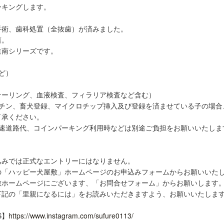
ーキングします。
手術、歯科処置（全抜歯）が済みました。
護。
道南シリーズです。
ど）
ケーリング、血液検査、フィラリア検査など含む）
クチン、畜犬登録、マイクロチップ挿入及び登録を済ませている子の場合
了承ください。
高速道路代、コインパーキング利用時などは別途ご負担をお願いいたしま
込みでは正式なエントリーにはなりません。
の「ハッピー犬屋敷」ホームページのお申込みフォームからお願いいた
敷ホームページにございます、「お問合せフォーム」からお願いします
下記の「里親になるには」をお読みいただきますよう、お願いいたしま
S】
https://www.instagram.com/sufure0113/