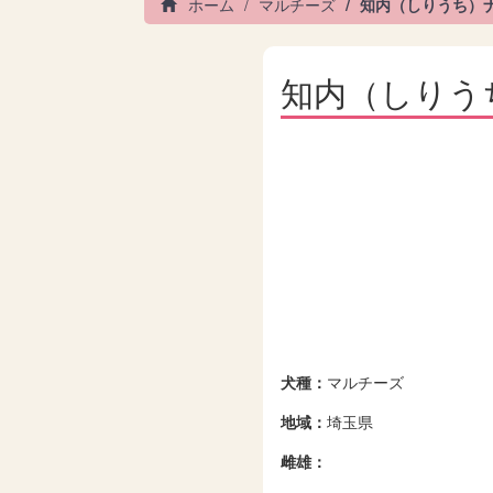
ホーム
マルチーズ
知内（しりうち）
知内（しりう
犬種：
マルチーズ
地域：
埼玉県
雌雄：