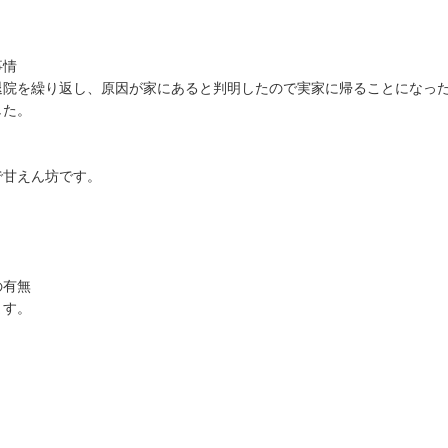
事情
退院を繰り返し、原因が家にあると判明したので実家に帰ることになっ
した。
で甘えん坊です。
の有無
ます。